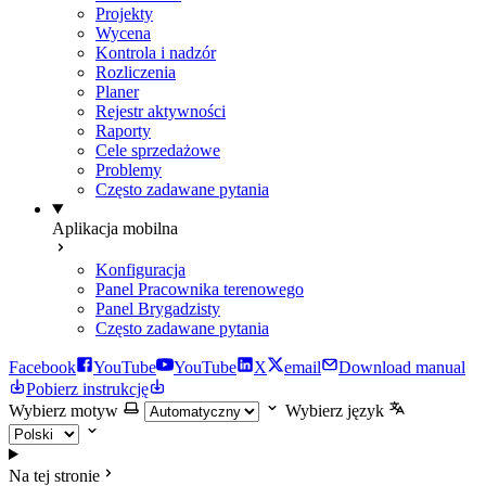
Projekty
Wycena
Kontrola i nadzór
Rozliczenia
Planer
Rejestr aktywności
Raporty
Cele sprzedażowe
Problemy
Często zadawane pytania
Aplikacja mobilna
Konfiguracja
Panel Pracownika terenowego
Panel Brygadzisty
Często zadawane pytania
Facebook
YouTube
YouTube
X
email
Download manual
Pobierz instrukcję
Wybierz motyw
Wybierz język
Na tej stronie