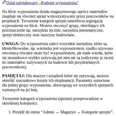
Dział zatytułowany „Rodzaje wyposażenia”
Na liście wyposażenia działu magazynowego oprócz materiałów
znajduje się również sprzęt wykorzystywany przez pracowników na
projektach. Tworzenie kategorii sprzętu umożliwia segregację
wyposażenia na liście. Możesz stworzyć grupy, określające ich
przeznaczenie np. narzędzia ręcznie, narzędzia pneumatyczne,
sprzęt elektryczny oraz maszyny budowlane.
UWAGA:
Do wyposażenia zalicz wszystkie narzędzia, które są
identyfikowalne, np. wiertarka jest wyposażeniem, rzadko używana
otwornica również może być wyposażeniem, ale małe wiertła, które
się stosunkowo szybko zużywają już nim nie są (zaliczymy je raczej
do materiałów zużywanych na budowie lub przydzielanych
pracownikom).
PAMIĘTAJ:
Dla maszyn i urządzeń które się zużywają, możesz
określić szacunkowe koszty ich eksploatacji. Parametry ustawione
dla jednej grupy wyposażenia, obowiązują we wszystkich sprzętach
wpisanych na jej listę.
Tworzenie kategorii wyposażenia (sprzętu) przeprowadzisz w
określonej kolejności:
Przejdź do menu “Admin → Magazyn → Kategorie sprzętu”.