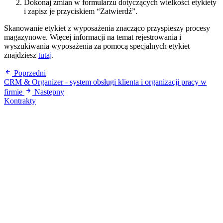
Dokonaj zmian w formularzu dotyczących wielkości etykiety
i zapisz je przyciskiem “Zatwierdź”.
Skanowanie etykiet z wyposażenia znacząco przyspieszy procesy
magazynowe. Więcej informacji na temat rejestrowania i
wyszukiwania wyposażenia za pomocą specjalnych etykiet
znajdziesz
tutaj
.
Poprzedni
CRM & Organizer - system obsługi klienta i organizacji pracy w
firmie
Następny
Kontrakty